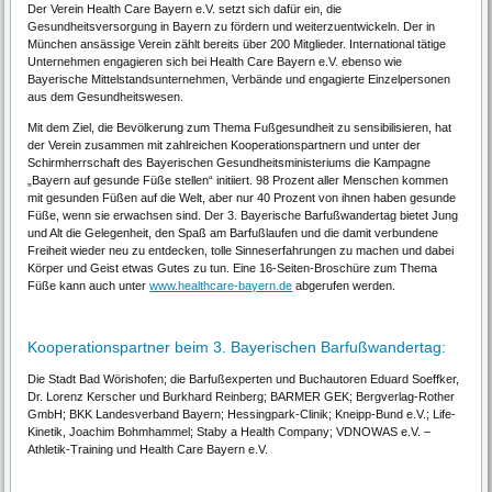
Der Verein Health Care Bayern e.V. setzt sich dafür ein, die
Gesundheitsversorgung in Bayern zu fördern und weiterzuentwickeln. Der in
München ansässige Verein zählt bereits über 200 Mitglieder. International tätige
Unternehmen engagieren sich bei Health Care Bayern e.V. ebenso wie
Bayerische Mittelstandsunternehmen, Verbände und engagierte Einzelpersonen
aus dem Gesundheitswesen.
Mit dem Ziel, die Bevölkerung zum Thema Fußgesundheit zu sensibilisieren, hat
der Verein zusammen mit zahlreichen Kooperationspartnern und unter der
Schirmherrschaft des Bayerischen Gesundheitsministeriums die Kampagne
„Bayern auf gesunde Füße stellen“ initiiert. 98 Prozent aller Menschen kommen
mit gesunden Füßen auf die Welt, aber nur 40 Prozent von ihnen haben gesunde
Füße, wenn sie erwachsen sind. Der 3. Bayerische Barfußwandertag bietet Jung
und Alt die Gelegenheit, den Spaß am Barfußlaufen und die damit verbundene
Freiheit wieder neu zu entdecken, tolle Sinneserfahrungen zu machen und dabei
Körper und Geist etwas Gutes zu tun. Eine 16-Seiten-Broschüre zum Thema
Füße kann auch unter
www.healthcare-bayern.de
abgerufen werden.
Kooperationspartner beim 3. Bayerischen Barfußwandertag:
Die Stadt Bad Wörishofen; die Barfußexperten und Buchautoren Eduard Soeffker,
Dr. Lorenz Kerscher und Burkhard Reinberg; BARMER GEK; Bergverlag-Rother
GmbH; BKK Landesverband Bayern; Hessingpark-Clinik; Kneipp-Bund e.V.; Life-
Kinetik, Joachim Bohmhammel; Staby a Health Company; VDNOWAS e.V. –
Athletik-Training und Health Care Bayern e.V.