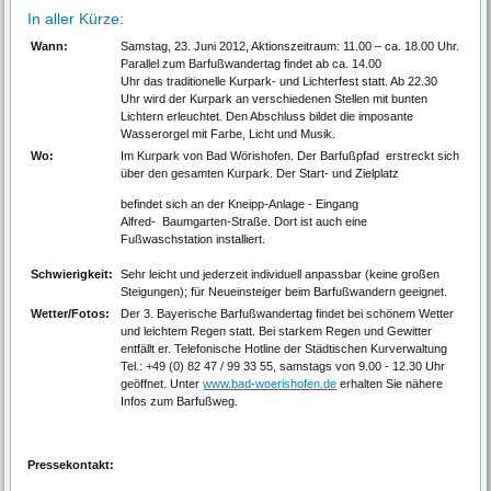
In aller Kürze:
Wann:
Samstag, 23. Juni 2012, Aktionszeitraum: 11.00 – ca. 18.00 Uhr.
Parallel zum Barfußwandertag findet ab ca. 14.00
Uhr das traditionelle Kurpark- und Lichterfest statt. Ab 22.30
Uhr wird der Kurpark an verschiedenen Stellen mit bunten
Lichtern erleuchtet. Den Abschluss bildet die imposante
Wasserorgel mit Farbe, Licht und Musik.
Wo:
Im Kurpark von Bad Wörishofen. Der Barfußpfad erstreckt sich
über den gesamten Kurpark. Der Start- und Zielplatz
befindet sich an der Kneipp-Anlage - Eingang
Alfred- Baumgarten-Straße. Dort ist auch eine
Fußwaschstation installiert.
Schwierigkeit:
Sehr leicht und jederzeit individuell anpassbar (keine großen
Steigungen); für Neueinsteiger beim Barfußwandern geeignet.
Wetter/Fotos:
Der 3. Bayerische Barfußwandertag findet bei schönem Wetter
und leichtem Regen statt. Bei starkem Regen und Gewitter
entfällt er. Telefonische Hotline der Städtischen Kurverwaltung
Tel.: +49 (0) 82 47 / 99 33 55, samstags von 9.00 - 12.30 Uhr
geöffnet. Unter
www.bad-woerishofen.de
erhalten Sie nähere
Infos zum Barfußweg.
Pressekontakt: