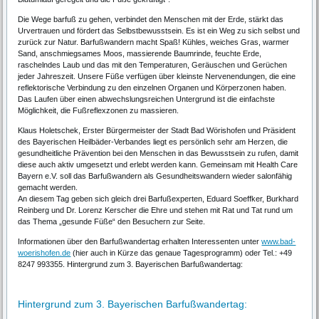
Die Wege barfuß zu gehen, verbindet den Menschen mit der Erde, stärkt das
Urvertrauen und fördert das Selbstbewusstsein. Es ist ein Weg zu sich selbst und
zurück zur Natur. Barfußwandern macht Spaß! Kühles, weiches Gras, warmer
Sand, anschmiegsames Moos, massierende Baumrinde, feuchte Erde,
raschelndes Laub und das mit den Temperaturen, Geräuschen und Gerüchen
jeder Jahreszeit. Unsere Füße verfügen über kleinste Nervenendungen, die eine
reflektorische Verbindung zu den einzelnen Organen und Körperzonen haben.
Das Laufen über einen abwechslungsreichen Untergrund ist die einfachste
Möglichkeit, die Fußreflexzonen zu massieren.
Klaus Holetschek, Erster Bürgermeister der Stadt Bad Wörishofen und Präsident
des Bayerischen Heilbäder-Verbandes liegt es persönlich sehr am Herzen, die
gesundheitliche Prävention bei den Menschen in das Bewusstsein zu rufen, damit
diese auch aktiv umgesetzt und erlebt werden kann. Gemeinsam mit Health Care
Bayern e.V. soll das Barfußwandern als Gesundheitswandern wieder salonfähig
gemacht werden.
An diesem Tag geben sich gleich drei Barfußexperten, Eduard Soeffker, Burkhard
Reinberg und Dr. Lorenz Kerscher die Ehre und stehen mit Rat und Tat rund um
das Thema „gesunde Füße“ den Besuchern zur Seite.
Informationen über den Barfußwandertag erhalten Interessenten unter
www.bad-
woerishofen.de
(hier auch in Kürze das genaue Tagesprogramm) oder Tel.: +49
8247 993355. Hintergrund zum 3. Bayerischen Barfußwandertag:
Hintergrund zum 3. Bayerischen Barfußwandertag: