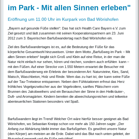
im Park - Mit allen Sinnen erleben"
Eröffnung um 11.00 Uhr im Kurpark von Bad Wörishofen
„Bayern auf gesunde Füße stellen“: Das hat sich Health Care Bayern e.V. zum
Ziel gesetzt und lädt zusammen mit seinen Kooperationspartnern am 23. Juni
2012 zum 3. Bayerischen Barfußwandertag nach Bad Wörishofen ein.
Ziel des Barfußwandertages ist es, auf die Bedeutung der Füße für das
körperliche Gesamtwohl hinzuweisen. Unter dem Motto „Barfußweg im Park – Mit
allen Sinnen erleben“ begibt sich Groß und Klein auf eine Reise, in der man die
Natur nicht einfach nur sehen, hören und riechen, sondern auch erfühlen kann –
mit den Füßen. Auf einer Strecke von 1.550 Metern erwartet die Besucher mit
dem Barfußwanderweg ein Erlebnis der besonderen Art: Natursteine, Kies, Sand,
Matsch, Waschbeton, Holz und Rinde. Wem das zu hart ist, der kann seine Füße
auf der Tau-Tretwiese entspannen. Neben den Fühlstationen erfreut das Herz
fröhliches Vogelgezwitscher aus der Vogelvoliere, sanftes Plätschern vom
Brunnen des Jakobweihers und ein Berauschen der Sinne in den Heilkräuter-,
Duft- und Aromagärten. Kindern bereiten die abwechslungsreichen und teilweise
abenteuerlichen Stationen besonders viel Spaß.
Barfußwandern liegt im Trend! Welcher Ort wäre hierfür besser geeignet als Bad
Wörishofen, wo Sebastian Kneipp schon vor mehr als 150 Jahren sagte: „Der
Anfang zur Abhärtung bleibt immer das Barfußgehen. Es gewöhnt unsere Natur
(den Körper) am meisten an die Erde. Dabei wird das Blut nach unten geleitet, der
Blutumlauf geregelt und die Füße gekräftigt“.