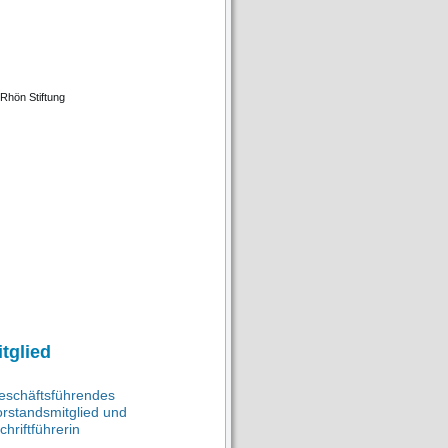
Rhön Stiftung
tglied
Geschäftsführendes
orstandsmitglied und
hriftführerin