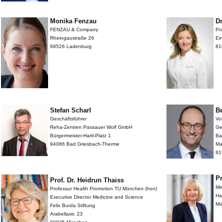
Monika Fenzau
Dr
FENZAU & Company
Pr
Rheingaustraße 26
Ein
68526 Ladenburg
81
Stefan Scharl
B
Geschäftsführer
Vo
Reha-Zentren Passauer Wolf GmbH
Ge
Bürgermeister-Hartl-Platz 1
Ba
94086 Bad Griesbach-Therme
Ma
81
P
Prof. Dr. Heidrun Thaiss
Me
Professur Health Promotion TU München (hon)
Executive Director Medicine and Science
Mü
Felix Burda Stiftung
Arabellastr. 23