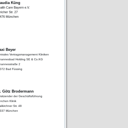
laudia Küng
alth Care Bayern e.V.
richer Str. 27
476 München
axi Beyer
ntrales Vertragsmanagement Kliniken
hannesbad Holding SE & Co.KG
hannesstraße 2
072 Bad Füssing
r. Götz Brodermann
rsitzender der Geschäftsführung
nchen Klinik
alkirchner Str. 48
337 München