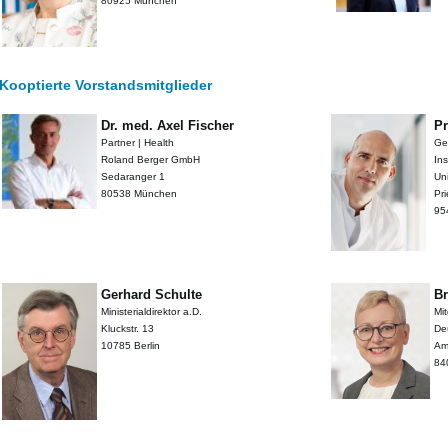
80925 München
Kooptierte Vorstandsmitglieder
Dr. med. Axel Fischer
Pr
Partner | Health
Ge
Roland Berger GmbH
In
Sedaranger 1
Uni
80538 München
Pri
95
Gerhard Schulte
Br
Ministerialdirektor a.D.
Mi
Kluckstr. 13
De
10785 Berlin
Am
84