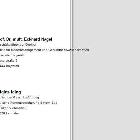
of. Dr. mult. Eckhard Nagel
schäftsführender Direktor
stitut für Medizinmanagement und Gesundheitswissenschaften
versität Bayreuth
eserstraße 2
444 Bayreuth
igitte Iding
tglied der Geschäftsführung
utsche Rentenversicherung Bayern Süd
 Alten Viehmarkt 2
028 Landshut