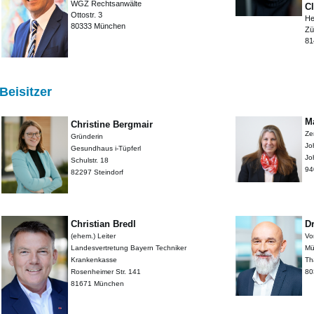
WGZ Rechtsanwälte
C
Ottostr. 3
He
80333 München
Zü
81
Beisitzer
M
Christine Bergmair
Ze
Gründerin
Jo
Gesundhaus i-Tüpferl
Jo
Schulstr. 18
94
82297 Steindorf
Christian Bredl
D
(ehem.) Leiter
Vo
Landesvertretung Bayern
Techniker
Mü
Krankenkasse
Th
Rosenheimer Str. 141
80
81671 München