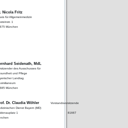
. Nicola Fritz
axis für Allgemeinmedizin
steinstr. 1
675 München
ernhard Seidenath, MdL
rsitzender des Ausschusses für
sundheit und Pflege
yerischer Landtag
ximilianeum
685 München
rof. Dr. Claudia Wöhler
Vorstandsvorsitzende
dizinischen Dienst Bayern (MD)
Haidenauplatz 1 81667
nchen